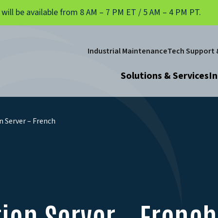
 will be available from 8 AM – 7 PM ET / 5 AM – 4 PM PT.
Industrial Maintenance
Tech Support &
Solutions & Services
In
n Server – French
ion Server – French