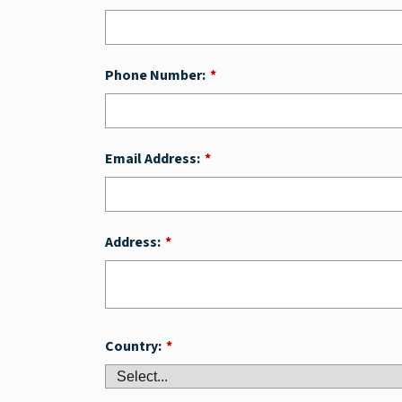
Phone Number:
*
Email Address:
*
Address:
*
Country:
*