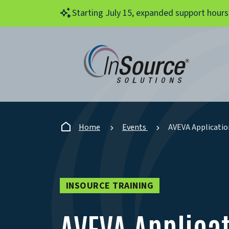
Skip to main content
Starting July 15, expanded support hours
Home
Events
AVEVA Applicatio
INSOURCE TRAINING
AVEVA Applicat