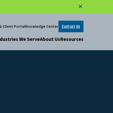
 Client Portal
Knowledge Center
Contact Us
dustries We Serve
About Us
Resources